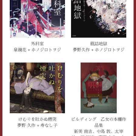
瓶詰地獄
外科室
夢野久作 + ホノジロトヲジ
泉鏡花 + ホノジロトヲジ
けむりを吐かぬ煙突
ビルディング 乙女の本棚作
夢野 久作 + 寿なし子
品集
新美 南吉、中島 敦、太宰