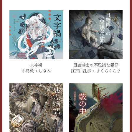
文字禍
目羅博士の不思議な犯罪
中島敦 + しきみ
江戸川乱歩 + まくらくらま