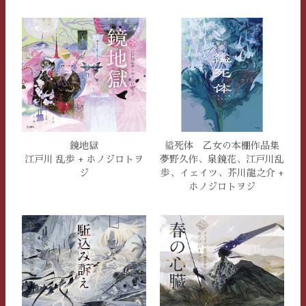
鏡地獄
縊死体 乙女の本棚作品集
江戸川 乱歩 + ホノジロトヲ
夢野久作、泉鏡花、江戸川乱
ジ
歩、イェイツ、芥川龍之介 +
ホノジロトヲジ