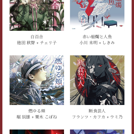
白百合
赤い蠟燭と人魚
徳田 秋聲 + チェリ子
小川 未明 + しきみ
燃ゆる頬
断食芸人
堀 辰雄 + 粟木 こぼね
フランツ・カフカ + ウミ乃