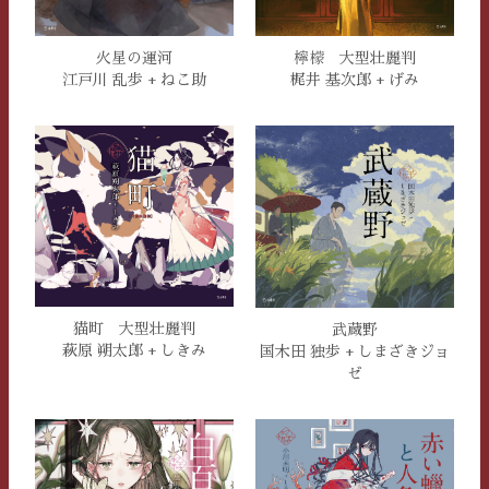
火星の運河
檸檬 大型壮麗判
江戸川 乱歩 + ねこ助
梶井 基次郎 + げみ
猫町 大型壮麗判
武蔵野
萩原 朔太郎 + しきみ
国木田 独歩 + しまざきジョ
ゼ