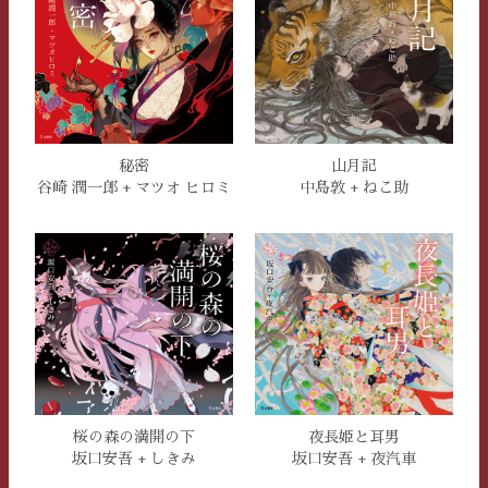
秘密
山月記
谷崎 潤一郎 + マツオ ヒロミ
中島敦 + ねこ助
桜の森の満開の下
夜長姫と耳男
坂口安吾 + しきみ
坂口安吾 + 夜汽車