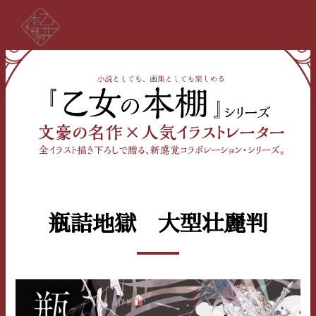
瓶詰地獄 大型壮麗判