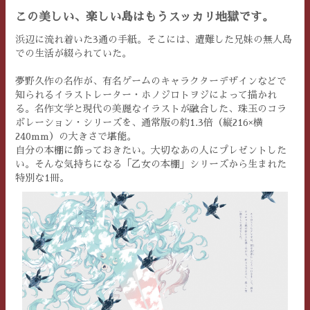
この美しい、楽しい島はもうスッカリ地獄です。
浜辺に流れ着いた3通の手紙。そこには、遭難した兄妹の無人島
での生活が綴られていた。
夢野久作の名作が、有名ゲームのキャラクターデザインなどで
知られるイラストレーター・ホノジロトヲジによって描かれ
る。名作文学と現代の美麗なイラストが融合した、珠玉のコラ
ボレーション・シリーズを、通常版の約1.3倍（縦216×横
240mm）の大きさで堪能。
自分の本棚に飾っておきたい。大切なあの人にプレゼントした
い。そんな気持ちになる「乙女の本棚」シリーズから生まれた
特別な1冊。