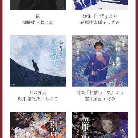
鼠
詩集『青猫』より
堀辰雄 + ねこ助
萩原朔太郎 + しきみ
Kの昇天
詩集『抒情小曲集』より
梶井 基次郎 + しらこ
室生犀星 + げみ