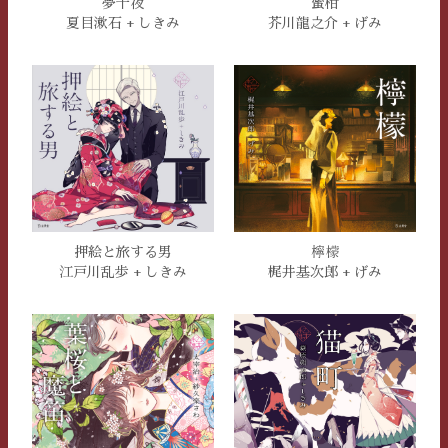
夢十夜
蜜柑
夏目漱石 + しきみ
芥川龍之介 + げみ
押絵と旅する男
檸檬
江戸川乱歩 + しきみ
梶井基次郎 + げみ