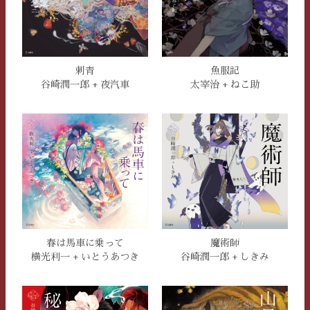
刺青
魚服記
谷崎潤一郎 + 夜汽車
太宰治 + ねこ助
春は馬車に乗って
魔術師
横光利一 + いとうあつき
谷崎潤一郎 + しきみ