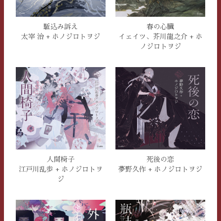
駈込み訴え
春の心臓
太宰 治 + ホノジロトヲジ
イェイツ、芥川龍之介 + ホ
ノジロトヲジ
人間椅子
死後の恋
江戸川乱歩 + ホノジロトヲ
夢野久作 + ホノジロトヲジ
ジ