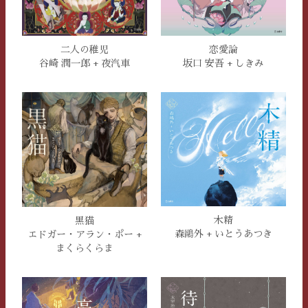
二人の稚児
恋愛論
谷崎 潤一郎 + 夜汽車
坂口 安吾 + しきみ
木精
黒猫
森鷗外 + いとうあつき
エドガー・アラン・ポー +
まくらくらま