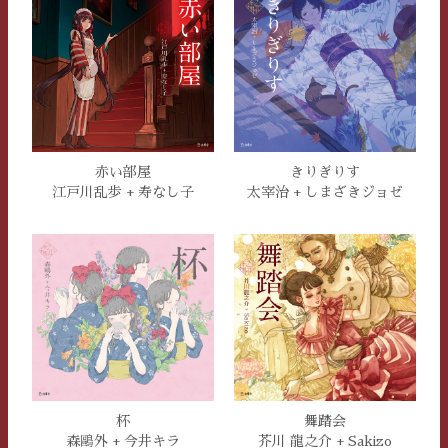
赤い部屋
きりぎりす
江戸川乱歩 + 寿なし子
太宰治 + しまざきジョゼ
杯
舞踏会
森鷗外 + 今井キラ
芥川 龍之介 + Sakizo