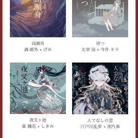
高瀬舟
待つ
森 鷗外 + げみ
太宰 治 + 今井 キラ
夜叉ヶ池
人でなしの恋
泉 鏡花 + しきみ
江戸川乱歩 + 夜汽車