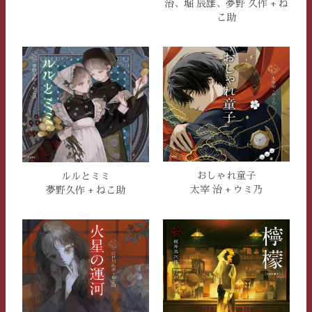
治、堀 辰雄、夢野 久作 + ね
こ助
おしゃれ童子
ルルとミミ
太宰 治 + ウミ乃
夢野久作 + ねこ助