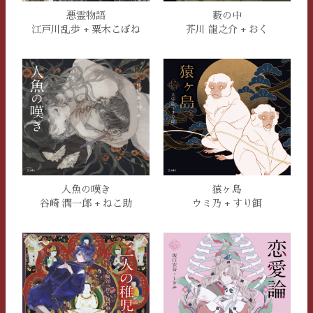
悪霊物語
藪の中
江戸川乱歩 + 粟木こぼね
芥川 龍之介 + おく
人魚の嘆き
猿ヶ島
谷崎 潤一郎 + ねこ助
ウミ乃 + すり餌