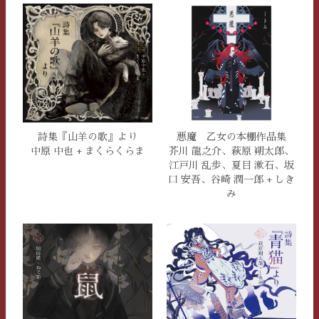
詩集『山羊の歌』より
悪魔 乙女の本棚作品集
中原 中也 + まくらくらま
芥川 龍之介、萩原 朔太郎、
江戸川 乱歩、夏目 漱石、坂
口 安吾、谷崎 潤一郎 + しき
み