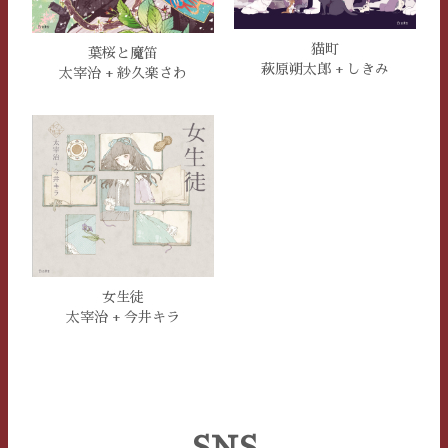
猫町
葉桜と魔笛
萩原朔太郎 + しきみ
太宰治 + 紗久楽さわ
女生徒
太宰治 + 今井キラ