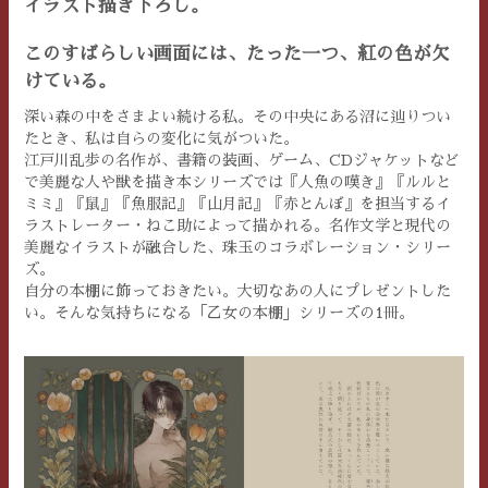
イラスト描き下ろし。
このすばらしい画面には、たった一つ、紅の色が欠
けている。
深い森の中をさまよい続ける私。その中央にある沼に辿りつい
たとき、私は自らの変化に気がついた。
江戸川乱歩の名作が、書籍の装画、ゲーム、CDジャケットなど
で美麗な人や獣を描き本シリーズでは『人魚の嘆き』『ルルと
ミミ』『鼠』『魚服記』『山月記』『赤とんぼ』を担当するイ
ラストレーター・ねこ助によって描かれる。名作文学と現代の
美麗なイラストが融合した、珠玉のコラボレーション・シリー
ズ。
自分の本棚に飾っておきたい。大切なあの人にプレゼントした
い。そんな気持ちになる「乙女の本棚」シリーズの1冊。