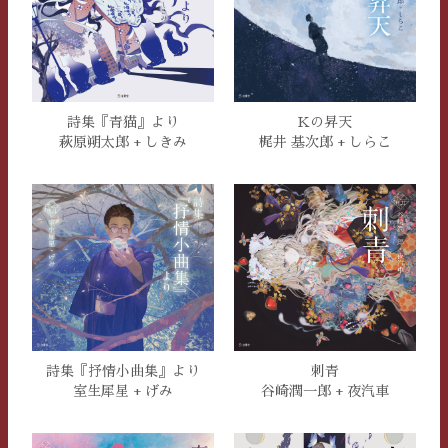
詩集『青猫』より
Kの昇天
萩原朔太郎 + しきみ
梶井 基次郎 + しらこ
詩集『抒情小曲集』より
刺青
室生犀星 + げみ
谷崎潤一郎 + 夜汽車