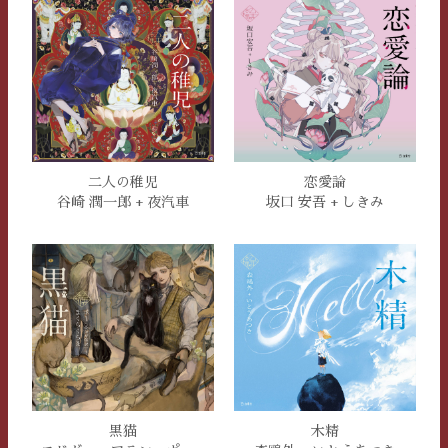
二人の稚児
恋愛論
谷崎 潤一郎 + 夜汽車
坂口 安吾 + しきみ
木精
黒猫