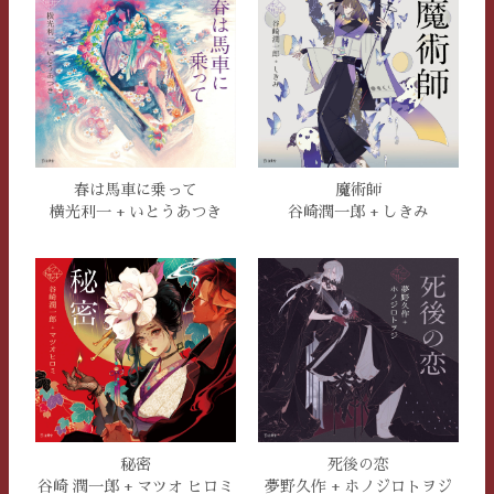
春は馬車に乗って
魔術師
横光利一 + いとうあつき
谷崎潤一郎 + しきみ
秘密
死後の恋
谷崎 潤一郎 + マツオ ヒロミ
夢野久作 + ホノジロトヲジ