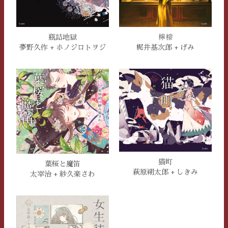
瓶詰地獄
檸檬
夢野久作 + ホノジロトヲジ
梶井基次郎 + げみ
猫町
葉桜と魔笛
萩原朔太郎 + しきみ
太宰治 + 紗久楽さわ