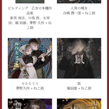
ビルディング 乙女の本棚作
人魚の嘆き
品集
谷崎 潤一郎 + ねこ助
新美 南吉、中島 敦、太宰
治、堀 辰雄、夢野 久作 + ね
こ助
ルルとミミ
鼠
夢野久作 + ねこ助
堀辰雄 + ねこ助