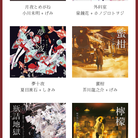
月夜とめがね
外科室
小川未明 + げみ
泉鏡花 + ホノジロトヲジ
夢十夜
蜜柑
夏目漱石 + しきみ
芥川龍之介 + げみ