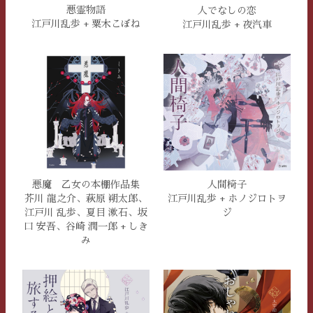
悪霊物語
人でなしの恋
江戸川乱歩 + 粟木こぼね
江戸川乱歩 + 夜汽車
悪魔 乙女の本棚作品集
人間椅子
芥川 龍之介、萩原 朔太郎、
江戸川乱歩 + ホノジロトヲ
江戸川 乱歩、夏目 漱石、坂
ジ
口 安吾、谷崎 潤一郎 + しき
み