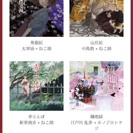
魚服記
山月記
太宰治 + ねこ助
中島敦 + ねこ助
鏡地獄
赤とんぼ
江戸川 乱歩 + ホノジロトヲ
新美南吉 + ねこ助
ジ