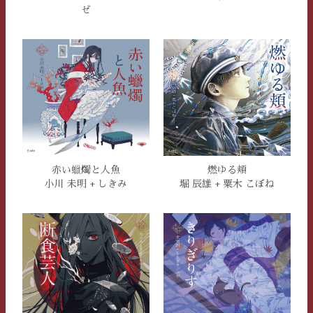
ゼ
赤い蠟燭と人魚
燃ゆる頬
小川 未明 + しきみ
堀 辰雄 + 粟木 こぼね