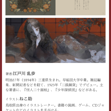
江戸川 乱歩
著者:
明治27年（1894年）三重県生まれ。早稲田大学卒業。雑誌編
集、新聞記者などを経て、1923年「二銭銅貨」でデビュー。主
な著書に、『怪人二十面相』、『少年探偵団』などがある。
ねこ助
イラスト:
鳥取県出身のイラストレーター。書籍の装画、ゲーム、CDジャ
ケットなどのイラストを手がける。