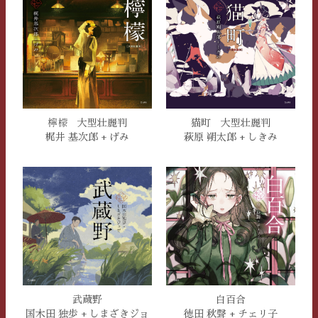
檸檬 大型壮麗判
猫町 大型壮麗判
梶井 基次郎 + げみ
萩原 朔太郎 + しきみ
武蔵野
白百合
国木田 独歩 + しまざきジョ
徳田 秋聲 + チェリ子