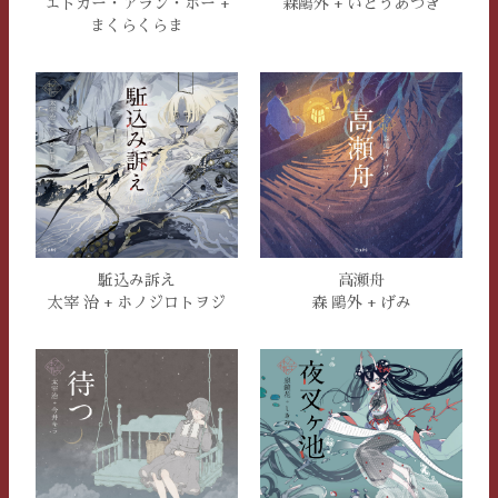
森鷗外 + いとうあつき
エドガー・アラン・ポー +
まくらくらま
駈込み訴え
高瀬舟
太宰 治 + ホノジロトヲジ
森 鷗外 + げみ