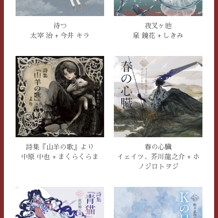
待つ
夜叉ヶ池
太宰 治 + 今井 キラ
泉 鏡花 + しきみ
詩集『山羊の歌』より
春の心臓
中原 中也 + まくらくらま
イェイツ、芥川龍之介 + ホ
ノジロトヲジ