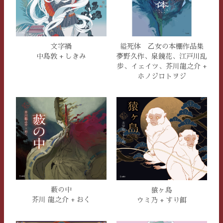
文字禍
縊死体 乙女の本棚作品集
中島敦 + しきみ
夢野久作、泉鏡花、江戸川乱
歩、イェイツ、芥川龍之介 +
ホノジロトヲジ
藪の中
猿ヶ島
芥川 龍之介 + おく
ウミ乃 + すり餌