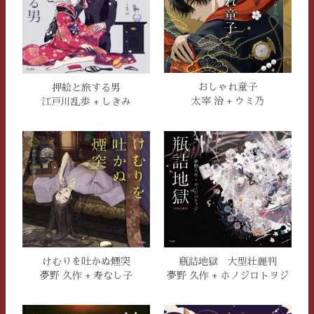
おしゃれ童子
押絵と旅する男
太宰 治 + ウミ乃
江戸川乱歩 + しきみ
瓶詰地獄 大型壮麗判
けむりを吐かぬ煙突
夢野 久作 + ホノジロトヲジ
夢野 久作 + 寿なし子