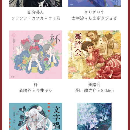
断食芸人
きりぎりす
フランツ・カフカ + ウミ乃
太宰治 + しまざきジョゼ
杯
舞踏会
森鷗外 + 今井キラ
芥川 龍之介 + Sakizo