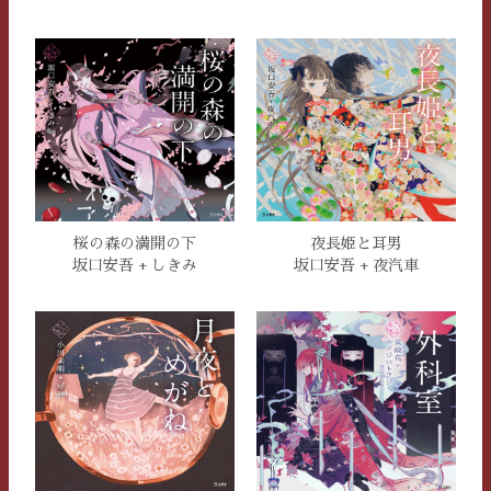
桜の森の満開の下
夜長姫と耳男
坂口安吾 + しきみ
坂口安吾 + 夜汽車