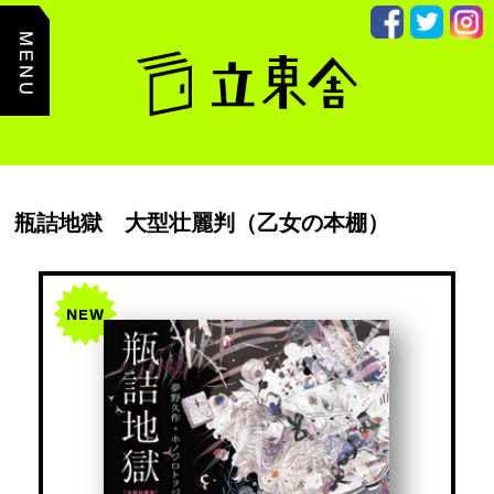
主
た
る
コ
ン
テ
ン
ツ
ま
で
読
み
瓶詰地獄 大型壮麗判（乙女の本棚）
飛
ば
す