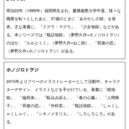
明治22年（1889年）福岡県生まれ。慶應義塾大学中退。様々な
職業を転々としたあと、37歳のときに「あやかしの鼓」を発
表。主な著書に、『ドグラ・マグラ』、『少女地獄』などがあ
る。本シリーズでは『瓶詰地獄』（夢野久作+ホノジロトヲジ）
のほか、『ルルとミミ』（夢野久作+ねこ助）、『死後の恋』
（夢野久作+ホノジロトヲジ）がある。
ホノジロトヲジ
2015年よりフリーのイラストレーターとして活動中。キャラク
ターデザイン、イラストなどを手がけている。著書に『鏡地
獄』、『縊死体』、『駈込み訴え』、『春の心臓』、『人間椅
子』、『死後の恋』、『外科室』、『瓶詰地獄』、『しゃくし
ゃくしゃぐ』、『シキノメモリエ』、『しろしろじろ』があ
る。