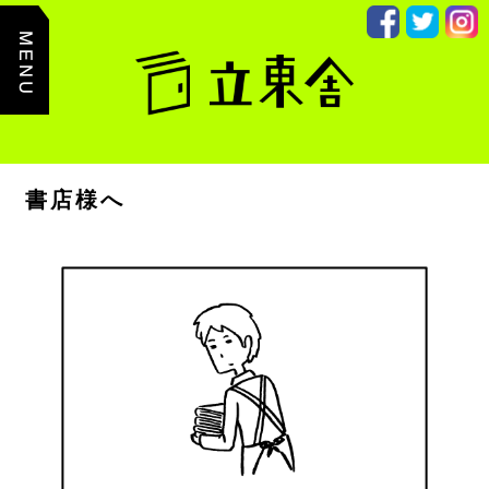
主
た
る
コ
ン
テ
ン
ツ
ま
で
読
書店様へ
み
飛
ば
す