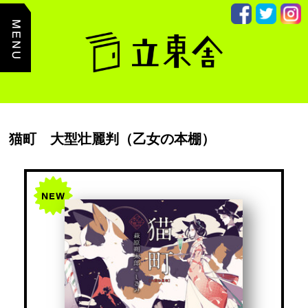
主
た
る
コ
ン
テ
ン
ツ
ま
で
読
み
猫町 大型壮麗判（乙女の本棚）
飛
ば
す