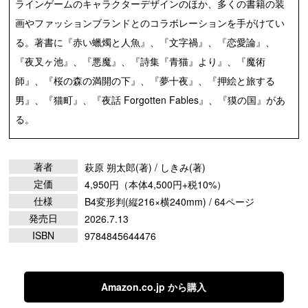
ラインゲームのキャラクターデザインのほか、多くの書籍の装
画やファッションブランドとのコラボレーションを手がけてい
る。著書に『赤い蠟燭と人魚』、『文字禍』、『恋愛論』、
『夜叉ヶ池』、『悪魔』、『詩集『青猫』より』、『魔術
師』、『桜の森の満開の下』、『夢十夜』、『押絵と旅する
男』、『猫町』、『夜話 Forgotten Fables』、『獏の国』があ
る。
著者
萩原 朔太郎(著) / しきみ(著)
定価
4,950円（本体4,500円+税10%）
仕様
B4変形判(縦216×横240mm) / 64ページ
発売日
2026.7.13
ISBN
9784845644476
Amazon.co.jp から購入