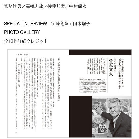
宮﨑靖男／高橋忠政／佐藤邦彦／中村保次
SPECIAL INTERVIEW 宇崎竜童＋阿木燿子
PHOTO GALLERY
全10作詳細クレジット