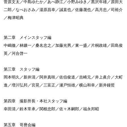
菅原文太／中島ゆたか／あべ静江／小野みゆき／黒沢年雄／原田大
二郎／なべおさみ／湯原昌幸／誠直也／佐藤晟也／高月忠／司裕介
／梅津昭典
第二章 メインスタッフ編
中嶋徹／林鑛一／桑名忠之／加藤光男／東一盛／片桐政雄／田島俊
英／河合啓一
第三章 スタッフ編
岡本明久／新井清／阿井真咲／佐伯俊道／吉崎元／井上眞介／大町
進／増川弘邦／宮晃／三富正／瀬戸恒雄／横山和幸／新井鐘哲
第四章 撮影所長・本社スタッフ編
幸田清／鈴木常承／関根忠郎／佐々木嗣郎／福永邦昭
第五章 哥麿会編