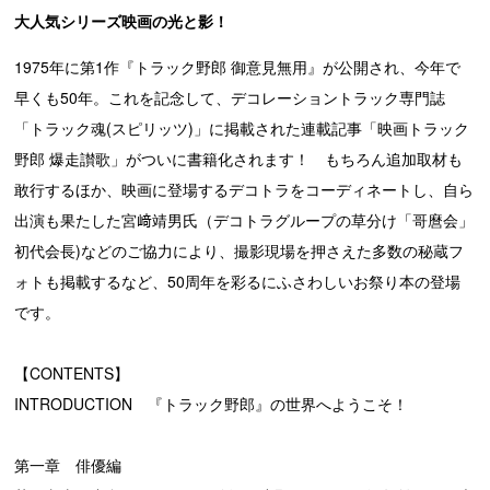
大人気シリーズ映画の光と影！
1975年に第1作『トラック野郎 御意見無用』が公開され、今年で
早くも50年。これを記念して、デコレーショントラック専門誌
「トラック魂(スピリッツ)」に掲載された連載記事「映画トラック
野郎 爆走讃歌」がついに書籍化されます！ もちろん追加取材も
敢行するほか、映画に登場するデコトラをコーディネートし、自ら
出演も果たした宮﨑靖男氏（デコトラグループの草分け「哥麿会」
初代会長)などのご協力により、撮影現場を押さえた多数の秘蔵フ
ォトも掲載するなど、50周年を彩るにふさわしいお祭り本の登場
です。
【CONTENTS】
INTRODUCTION 『トラック野郎』の世界へようこそ！
第一章 俳優編