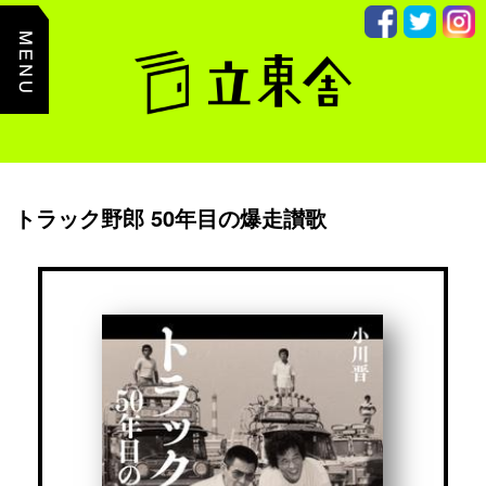
主
た
る
コ
ン
テ
ン
ツ
ま
で
読
み
トラック野郎 50年目の爆走讃歌
飛
ば
す