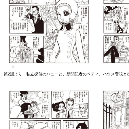
第2話より 私立探偵のハニーと、新聞記者のベティ、ハウス警視と