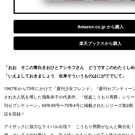
Amazon.co.jp から購入
楽天ブックスから購入
「おお そこの青白きおひとアシモフさん どうですこのわたくしめ
「いえよしておきましょう 生来そういうものはにがてでして」
1967年から73年にかけて『週刊少女フレンド』『週刊セブンティ
され大人気を博した飛鳥幸子の代表作、「怪盗こうもり男爵」シリー
刊セブンティーン』69年49号〜70年4号に掲載されたシリーズ第2期
話を収録！
アイザックに強力なライバル出現？ こうもり男爵がなんと舞台化！
補、そしてその結果は...？ アイザック＆ベティの丁々発止のやり