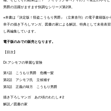
男爵の活躍がますます快調なシリーズ第2弾。
※本書は『決定版！怪盗こうもり男爵』（立東舎刊）の電子書籍版か
幸子の描き下ろしマンガ、図書の家による解説、特典として未発表習
し再編集しています。
電子版
の
みで
の
販売となります。
【目次】
Dr.アシモフの華麗な冒険
第1話 こうもり男爵 危機一髪
第2話 アシモフ氏 立候補す
第3話 正義の味方 こうもり男爵
描き下ろしマンガ あの頃のわたし＃2
解説／図書の家