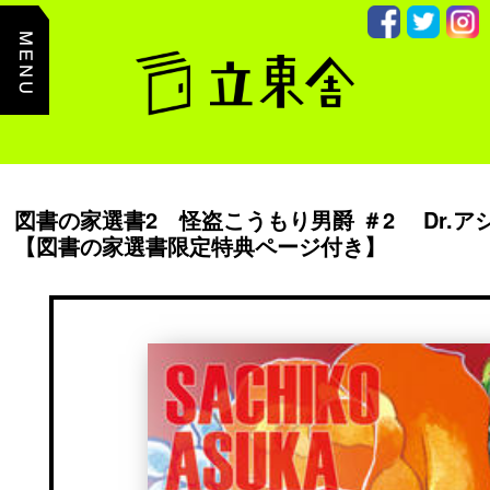
主
た
る
コ
ン
テ
ン
ツ
ま
で
読
み
図書の家選書2 怪盗こうもり男爵 ＃2 Dr.
飛
【図書の家選書限定特典ページ付き】
ば
す