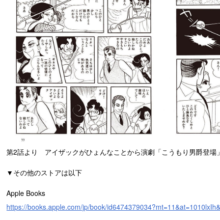
第2話より アイザックがひょんなことから演劇「こうもり男爵登場」に出
▼その他のストアは以下
Apple Books
https://books.apple.com/jp/book/id6474379034?mt=11&at=1010lxIh&