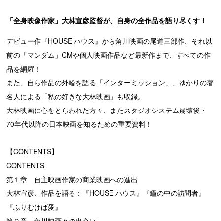
「全身映像作家」大林宣彦監督が、自身の全作品を語り尽くす！
デビュー作『HOUSE ハウス』から角川映画の尾道三部作、それ以
前の「マンダム」CMや個人映画作品など最新作まで、すべての作
品を網羅！
また、自ら作品の外輪を語る「インターミッション」、ゆかりの著
名人による「私の好きな大林映画」も収録。
大林映画に心をとらわれた方々、またスタジオシステム崩壊後・
70年代以降の日本映画を知るための重要資料！
【CONTENTS】
CONTENTS
第１章 自主映画作家の商業映画への進出
大林宣彦、作品を語る：『HOUSE ハウス』『瞳の中の訪問者』
『ふりむけば愛』
第２章 角川映画との出会い