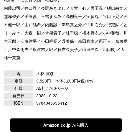
内藤忠司／井口昇／今関あきよし／犬童一心／園子温／樋口尚文／
窪塚俊介／手塚眞／三留まゆみ／高柳良一／宇多丸／谷口正晃／茂
木健一郎／山戸結希／内藤誠／満島真之介／中川右介／行定勲／と
り・みき／大森一樹／常盤貴子／桂千穂／椹木野衣／小中和哉／川
本三郎／安藤紘平／小田桐昭／呉美保／森田直幸／原正人／森泉岳
土／中森明夫／根岸吉太郎／秋吉久美子／山田洋次／山口剛 ／大
林千茱萸
著
大林 宣彦
定価
3,520円（本体3,200円+税10%）
仕様
A5判 / 760ページ
発売日
2020.10.22
ISBN
9784845635412
Amazon.co.jp から購入