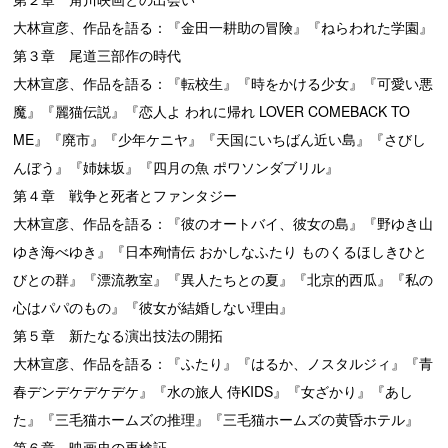
大林宣彦、作品を語る：『金田一耕助の冒険』『ねらわれた学園』
第３章 尾道三部作の時代
大林宣彦、作品を語る：『転校生』『時をかける少女』『可愛い悪
魔』『麗猫伝説』『恋人よ われに帰れ LOVER COMEBACK TO
ME』『廃市』『少年ケニヤ』『天国にいちばん近い島』『さびし
んぼう』『姉妹坂』『四月の魚 ポワソンダブリル』
第４章 戦争と死者とファンタジー
大林宣彦、作品を語る：『彼のオートバイ、彼女の島』『野ゆき山
ゆき海べゆき』『日本殉情伝 おかしなふたり ものくるほしきひと
びとの群』『漂流教室』『異人たちとの夏』『北京的西瓜』『私の
心はパパのもの』『彼女が結婚しない理由』
第５章 新たなる演出技法の開拓
大林宣彦、作品を語る：『ふたり』『はるか、ノスタルジィ』『青
春デンデケデケデケ』『水の旅人 侍KIDS』『女ざかり』『あし
た』『三毛猫ホームズの推理』『三毛猫ホームズの黄昏ホテル』
第６章 映画史の再検証