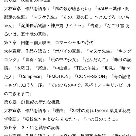
大林宣彦、作品を語る：『風の歌が聴きたい』『SADA～戯作・阿
部定の生涯』『マヌケ先生』『あの、夏の日 。〜とんでろ じいち
ゃん』『淀川長治物語・神戸篇 サイナラ』『告別』『なごり雪 あ
るいは、五十歳の悲歌』
第７章 回想～個人映画、コマーシャルの時代
大林宣彦、作品を語る：『ポパイの宝島』『マヌケ先生』『キング
コング』『青春・雲』『絵の中の少女』『だんだんこ』『眠りの記
憶』『木曜日』『尾道』『中山道』『T氏の午後』『形見』『喰べ
た人』『Complexe』『ÉMOTION』『CONFESSION』『海の記憶
＝さびしんぼう・序』『てのひらの中で、乾杯！／＝キリンビール
のできるまで』
第８章 21世紀の新たな挑戦
大林宣彦、作品を語る：『理由』『22才の別れ Lycoris 葉見ず花見
ず物語』『転校生〜さよなら あなた〜』『その日のまえに』
第９章 ３・11と戦争の記憶
大林宣彦、作品を語る：『この空の花ー長岡花火物語』『野のなな