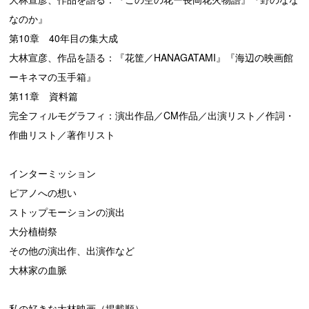
なのか』
第10章 40年目の集大成
大林宣彦、作品を語る：『花筐／HANAGATAMI』『海辺の映画館
ーキネマの玉手箱』
第11章 資料篇
完全フィルモグラフィ：演出作品／CM作品／出演リスト／作詞・
作曲リスト／著作リスト
インターミッション
ピアノへの想い
ストップモーションの演出
大分植樹祭
その他の演出作、出演作など
大林家の血脈
私の好きな大林映画（掲載順）