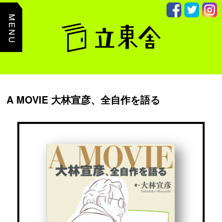
主
た
る
コ
ン
テ
ン
ツ
ま
で
読
み
A MOVIE 大林宣彦、全自作を語る
飛
ば
す