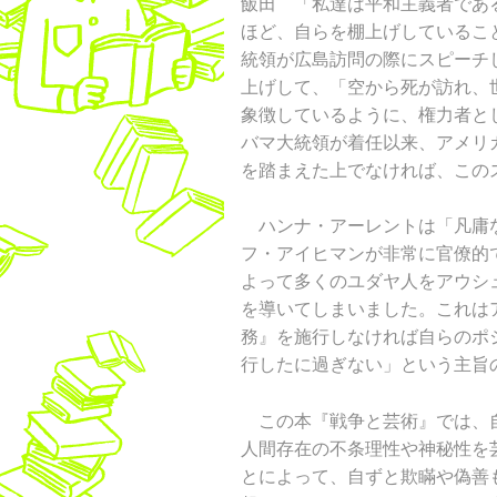
飯田 「私達は平和主義者であ
ほど、自らを棚上げしているこ
統領が広島訪問の際にスピーチ
上げして、「空から死が訪れ、
象徴しているように、権力者と
バマ大統領が着任以来、アメリ
を踏まえた上でなければ、この
ハンナ・アーレントは「凡庸な
フ・アイヒマンが非常に官僚的
よって多くのユダヤ人をアウシ
を導いてしまいました。これは
務』を施行しなければ自らのポ
行したに過ぎない」という主旨
この本『戦争と芸術』では、自
人間存在の不条理性や神秘性を
とによって、自ずと欺瞞や偽善