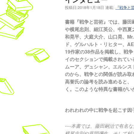
投稿日:
2018年1月18日
連載:
『戦争と
書籍『戦争と芸術』では、藤田
や横尾忠則、細江英公、中西夏
和晃平、大庭大介、山口晃、Mr
ド、ゲルハルト・リヒター、AE
19作家の38作品を掲載し、戦
イのセクションで掲載されてい
ムーア、デュシャン、エルンス
のから、戦争との関係が読み取
高誉氏の論考を読み進めると、
く。このような特異な書籍がい
われわれの中に戦争を起こす因
----本書では、藤田嗣治で有
横尾忠則や草間彌生、そして杉