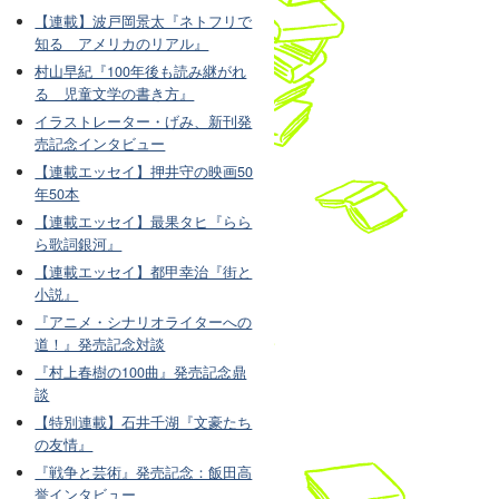
【連載】波戸岡景太『ネトフリで
知る アメリカのリアル』
村山早紀『100年後も読み継がれ
る 児童文学の書き方』
イラストレーター・げみ、新刊発
売記念インタビュー
【連載エッセイ】押井守の映画50
年50本
【連載エッセイ】最果タヒ『らら
ら歌詞銀河』
【連載エッセイ】都甲幸治『街と
小説』
『アニメ・シナリオライターへの
道！』発売記念対談
『村上春樹の100曲』発売記念鼎
談
【特別連載】石井千湖『文豪たち
の友情』
『戦争と芸術』発売記念：飯田高
誉インタビュー