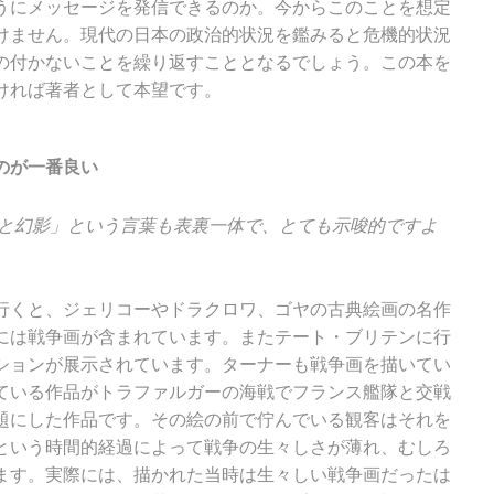
うにメッセージを発信できるのか。今からこのことを想定
けません。現代の日本の政治的状況を鑑みると危機的状況
の付かないことを繰り返すこととなるでしょう。この本を
ければ著者として本望です。
のが一番良い
恐怖と幻影」という言葉も表裏一体で、とても示唆的ですよ
行くと、ジェリコーやドラクロワ、ゴヤの古典絵画の名作
には戦争画が含まれています。またテート・ブリテンに行
ションが展示されています。ターナーも戦争画を描いてい
ている作品がトラファルガーの海戦でフランス艦隊と交戦
題にした作品です。その絵の前で佇んでいる観客はそれを
という時間的経過によって戦争の生々しさが薄れ、むしろ
ます。実際には、描かれた当時は生々しい戦争画だったは