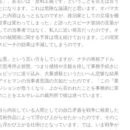
る」、あるいは「反戦主義です」ということを言えば言う
とになります。これは危険な論議だと思います。オバマ大
した内容はもっともなのですが、政治家としての立場を棚
世界は変わってしまった」と語ったスピーチ冒頭の言葉が
しての当事者ではなく、私人に近い発言だったのです。オ
カの核開発に関する予算は増え続けております。この現実
スピーチの効果は半減してしまうのです。
悪」という言い方をしていますが、ナチの将校アドル
で思考停止状態、つまり感情や主観を排して事務手続きに
ュビッツに送り込み、大量虐殺というたいへん悲惨な結果
アイヒマンの当事者意識の欠如だったのです。「この『業
ジションが危うくなり、上から言われたことを事務的に実
のことをエルサレムの裁判所で彼は述べています。
ら内在している人間としての自己矛盾を戦争に根差した
芸術作品によって浮かび上がらせたかったのです。そのこ
も浮かび上がる仕掛けとなっています。では、いま戦争が