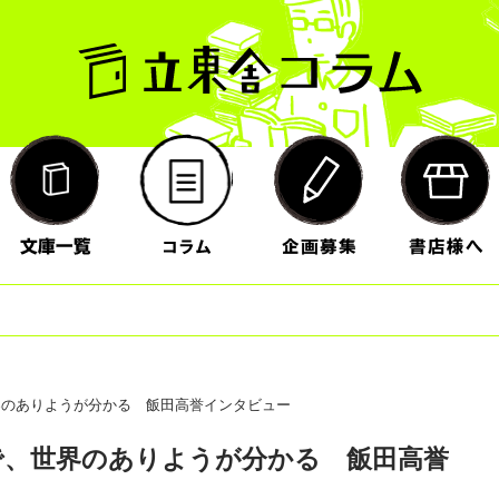
界のありようが分かる 飯田高誉インタビュー
で、世界のありようが分かる 飯田高誉