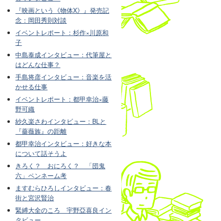
『映画という《物体X》』発売記
念：岡田秀則対談
イベントレポート：杉作×川原和
子
中島泰成インタビュー：代筆屋と
はどんな仕事？
手島将彦インタビュー：音楽を活
かせる仕事
イベントレポート：都甲幸治×藤
野可織
紗久楽さわインタビュー：BLと
『薔薇族』の距離
都甲幸治インタビュー：好きな本
について話そうよ
きろく？ おにろく？ 「団鬼
六」ペンネーム考
ますむらひろしインタビュー：春
街と宮沢賢治
緊縛大全のころ 宇野亞喜良イン
タビュー