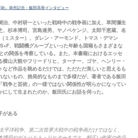
芸術』発売記念：飯田高誉インタビュー
嗣治、中村研一といった戦時中の戦争画に加え、草間彌生
之、杉本博司、宮島達男、ヤノベケンジ、太郎千恵蔵、名
.（ミスター）、ダレン・アーモンド、トマス・デマン
S+F、戦闘機グループといった年齢も国籍もさまざまな
争との関係を考察している。また、本書籍におけるエッセ
る横山大観やフリードリヒ、ターナー、ゴヤ、ヘンリー・
トなど作品を眺めるだけでは、ただただ美しいと思えるも
れないもの、挑発的なものまで多様だが、著者である飯田
「戦争と芸術」の一様ではない関係性が明らかになってい
かにして生まれたのか、飯田氏にお話を伺った。
子がある
名な太平洋戦争、第二次世界大戦中の戦争画だけではなく、
本博司やゲルハルト・リヒターまでと、幅広い作家の作品